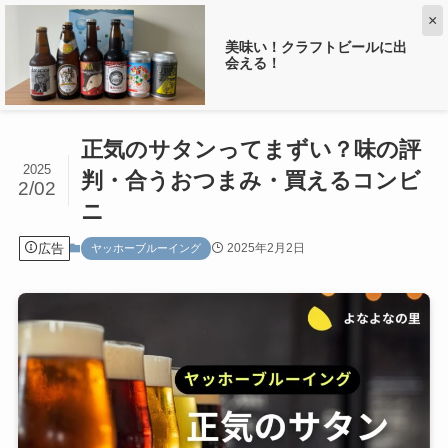
×
美味い！クラフトビールに出
会える！
ホーム
ヤッホーブルーイング
正気のサタンってまずい？味の評
2025
判・合うおつまみ・買えるコンビ
2/02
ニ
広告
2025年2月2日
ヤッホーブルーイング