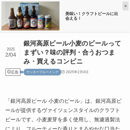
×
美味い！クラフトビールに出
会える！
ホーム
ヤッホーブルーイング
銀河高原ビール小麦のビールって
2025
まずい？味の評判・合うおつま
2/04
み・買えるコンビニ
広告
2025年2月4日
ヤッホーブルーイング
「銀河高原ビール 小麦のビール」は、銀河高原ビ
ールが提供するヴァイツェンスタイルのクラフト
ビールです。小麦麦芽を多く使用し、無濾過製法
により、フルーティーな香りとまろやかな口当た