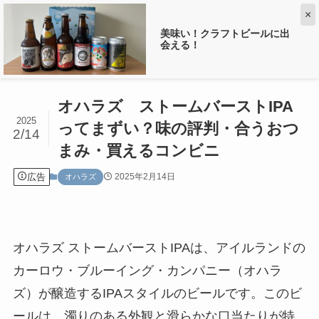
×
美味い！クラフトビールに出
会える！
ホーム
オハラズ
オハラズ ストームバーストIPA
2025
ってまずい？味の評判・合うおつ
2/14
まみ・買えるコンビニ
広告
2025年2月14日
オハラズ
オハラズ ストームバーストIPAは、アイルランドの
カーロウ・ブルーイング・カンパニー（オハラ
ズ）が醸造するIPAスタイルのビールです。このビ
ールは、濁りのある外観と滑らかな口当たりが特